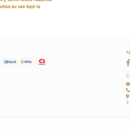
jamos su uso bajo la
N
C