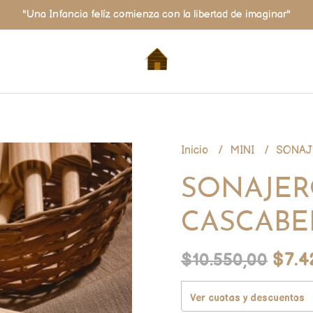
"Una Infancia felíz comienza con la libertad de imaginar"
Inicio
MINI
SONAJ
SONAJE
CASCABE
$7.4
$10.550,00
Ver cuotas y descuentos