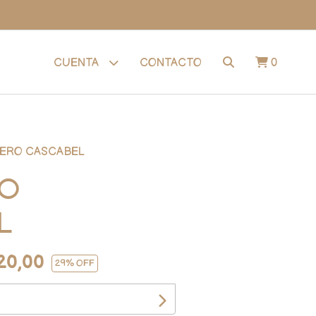
CONTACTO
0
CUENTA
ERO CASCABEL
RO
L
20,00
29
% OFF