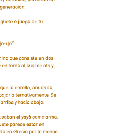
 generación.
uguete o juego de tu
“վօ-վօ”
hino que consiste en dos
en torno al cual se ata y
n que lo enrolla, anudado
 bajar alternativamente. Se
rriba y hacia abajo.
 usaban el
yoyó
como arma.
uete parece estar en
do en Grecia por lo menos